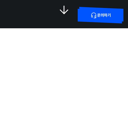
문의하기
생활 밀착형 콘텐츠 플랫폼
포커스미디어코리아는
엘리베이터TV 시장 점유율